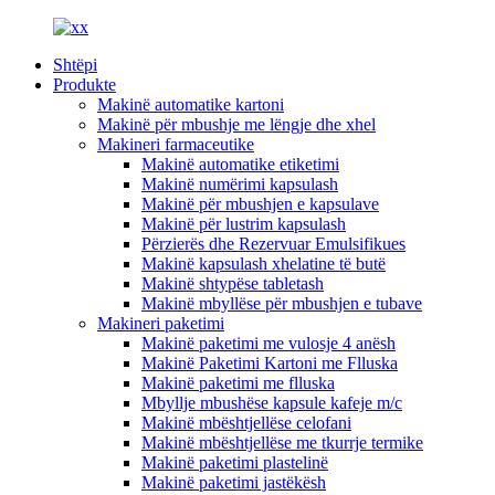
Shtëpi
Produkte
Makinë automatike kartoni
Makinë për mbushje me lëngje dhe xhel
Makineri farmaceutike
Makinë automatike etiketimi
Makinë numërimi kapsulash
Makinë për mbushjen e kapsulave
Makinë për lustrim kapsulash
Përzierës dhe Rezervuar Emulsifikues
Makinë kapsulash xhelatine të butë
Makinë shtypëse tabletash
Makinë mbyllëse për mbushjen e tubave
Makineri paketimi
Makinë paketimi me vulosje 4 anësh
Makinë Paketimi Kartoni me Flluska
Makinë paketimi me flluska
Mbyllje mbushëse kapsule kafeje m/c
Makinë mbështjellëse celofani
Makinë mbështjellëse me tkurrje termike
Makinë paketimi plastelinë
Makinë paketimi jastëkësh