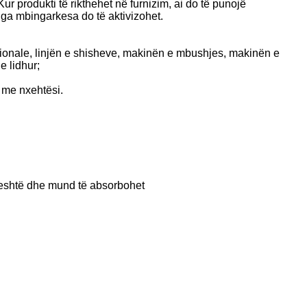
r produkti të rikthehet në furnizim, ai do të punojë
 nga mbingarkesa do të aktivizohet.
sionale, linjën e shisheve, makinën e mbushjes, makinën e
e lidhur;
s me nxehtësi.
heshtë dhe mund të absorbohet