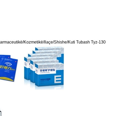
Farmaceutikë/Kozmetikë/Ilaçe/Shishe/Kuti Tubash Tyz-130