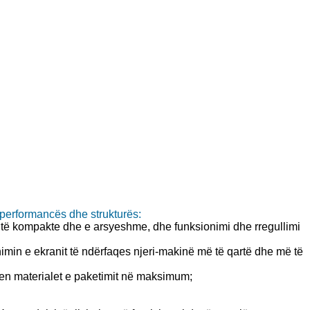
ë performancës dhe strukturës:
është kompakte dhe e arsyeshme, dhe funksionimi dhe rregullimi
nimin e ekranit të ndërfaqes njeri-makinë më të qartë dhe më të
ursen materialet e paketimit në maksimum;