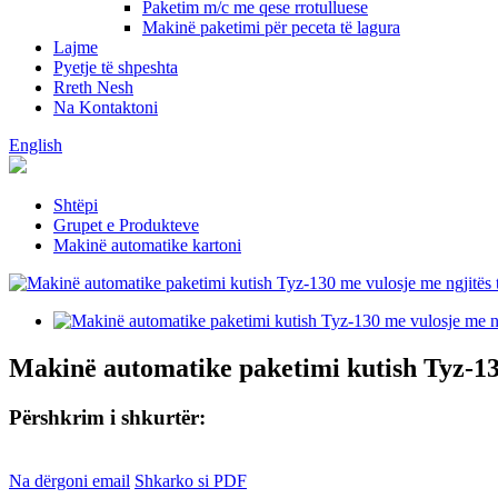
Paketim m/c me qese rrotulluese
Makinë paketimi për peceta të lagura
Lajme
Pyetje të shpeshta
Rreth Nesh
Na Kontaktoni
English
Shtëpi
Grupet e Produkteve
Makinë automatike kartoni
Makinë automatike paketimi kutish Tyz-130
Përshkrim i shkurtër:
Na dërgoni email
Shkarko si PDF