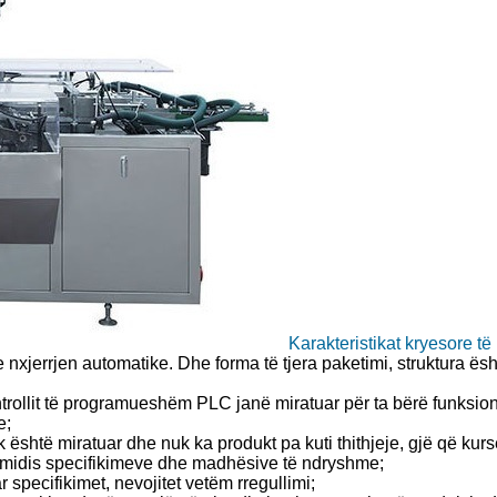
Karakteristikat kryesore t
e nxjerrjen automatike. Dhe forma të tjera paketimi, struktura 
ntrollit të programueshëm PLC janë miratuar për ta bërë funksio
e;
rik është miratuar dhe nuk ka produkt pa kuti thithjeje, gjë që k
të midis specifikimeve dhe madhësive të ndryshme;
specifikimet, nevojitet vetëm rregullimi;