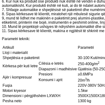
6. Kur nuk ka produkt ose produkti nuk është në vendin e duhur
automatikisht. Kur produkti është në kuti, ai do të ndalet autom
7. Shfaqje automatike e shpejtësisë së paketimit dhe numërimi
8. Sipas kërkesave të klientit, miratohet një mbulesë sigurie q
9, mund të lidhet me makinën e paketimit prej alumini-plastik
etiketimit, printerin me bojë, instrumentin e peshimit online, linj
10. Mund të projektojë ushqyes të ndryshëm automatikë dhe sis
11. Sipas kërkesave të klientit, makina e ngjitësit të shkrirë 
Parametri teknik:
Artikull
Parametri
Lloji i materialit
Shpejtësia e paketimit
30-100 Kuti/min
2
Cilësia e letrës
250-400g/m
Kërkesa për kuti letre
Diapazoni i madhësive
Gjatësia (50-250
Presioni
≥0.6MPa
Ajër i kompresuar
3
Konsumi i ajrit
20m
/h
Fuqia
220V-380V 50H
Motori kryesor
1.5kw
Dimensioni i përgjithshëm LXWXH
3500X1500X1
Pesha neto
1300 kg