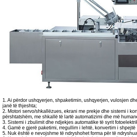
1. Ai përdor ushqyerjen, shpaketimin, ushqyerjen, vulosjen dh
janë të thjeshta;
2. Motori servo/shkallëzues, ekrani me prekje dhe sistemi i ko
përshtatshëm, me shkallë të lartë automatizimi dhe më human
3. Sistemi i zbulimit dhe ndjekjes automatike të syrit fotoelekt
4. Gamë e gjerë paketimi, rregullim i lehtë, konvertim i shpej
5. Nuk është e nevojshme të ndryshohet forma për të ndryshuar 