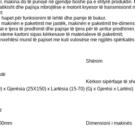
, makina do të punojë në gjendje boshe pa e shtyrë produktin. Ku
atikisht dhe pajisja mbrojtëse e motorit kryesor të transmisionit
t:
ë hapet për funksionim të lehtë dhe pamje të bukur.
e, makinën e paketimit me jastëk, makinën e paketimit tre-dimen
at e tjera të prodhimit dhe pajisje të tjera për të arritur prodhimin 
teme kartoni sipas kërkesave të materialeve të paketimit;
me nxehtësi mund të pajiset me kuti vulosëse me ngjitës spërkatë
Shënim
utë
Kërkon sipërfaqe të s
) x Gjerësia (25X150) x Lartësia (15-70)
(Gj x Gjerësi x Lartësi)
z
800mm
Dimensioni i makinës