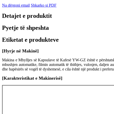
Na dërgoni email
Shkarko si PDF
Detajet e produktit
Pyetje të shpeshta
Etiketat e produkteve
[Hyrje në Makinë]
Makina e Mbylljes së Kapsulave të Kafesë YW-GZ është e përshtatshme
mbushjen automatike, filmin automatik të thithjes, vulosjen, daljen aut
dhe hapësirës së vogël të dyshemesë, e cila është një produkt i prefer
[Karakteristikat e Makinerisë]