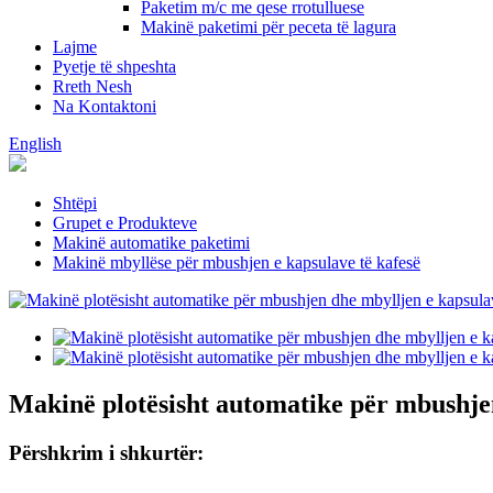
Paketim m/c me qese rrotulluese
Makinë paketimi për peceta të lagura
Lajme
Pyetje të shpeshta
Rreth Nesh
Na Kontaktoni
English
Shtëpi
Grupet e Produkteve
Makinë automatike paketimi
Makinë mbyllëse për mbushjen e kapsulave të kafesë
Makinë plotësisht automatike për mbushjen
Përshkrim i shkurtër: