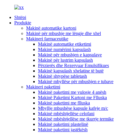
Shtëpi
Produkte
Makinë automatike kartoni
Makinë për mbushje me lëngje dhe xhel
Makineri farmaceutike
Makinë automatike etiketimi
Makinë numërimi kapsulash
Makinë për mbushjen e kapsulave
Makinë për lustrim kapsulash
Përzierës dhe Rezervuar Emulsifikues
Makinë kapsulash xhelatine të butë
Makinë shtypëse tabletash
Makinë mbyllëse për mbushjen e tubave
Makineri paketimi
Makinë paketimi me vulosje 4 anësh
Makinë Paketimi Kartoni me Flluska
Makinë paketimi me flluska
Mbyllje mbushëse kapsule kafeje m/c
Makinë mbështjellëse celofani
Makinë mbështjellëse me tkurrje termike
Makinë paketimi plastelinë
Makinë paketimi jastëkësh