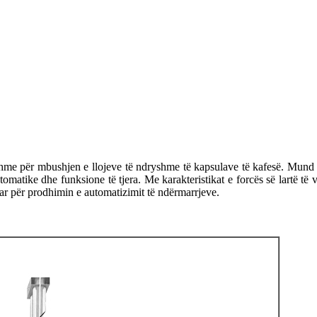
 për mbushjen e llojeve të ndryshme të kapsulave të kafesë. Mund të 
omatike dhe funksione të tjera. Me karakteristikat e forcës së lartë të v
uar për prodhimin e automatizimit të ndërmarrjeve.