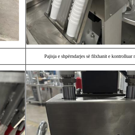
Pajisja e shpërndarjes së filxhanit e kontrollua